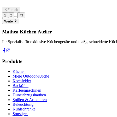
ID:
942 022 596
Zurück
...
1
2
73
Details ansehen
Weiter
Mathea Küchen Atelier
Ihr Spezialist für exklusive Küchengeräte und maßgeschneiderte Kü
Produkte
Küchen
Miele Outdoor-Küche
Kochfelder
Backöfen
Kaffeemaschinen
Dunstabzugshauben
Spülen & Armaturen
Beleuchtung
Kühlschränke
Sonstiges