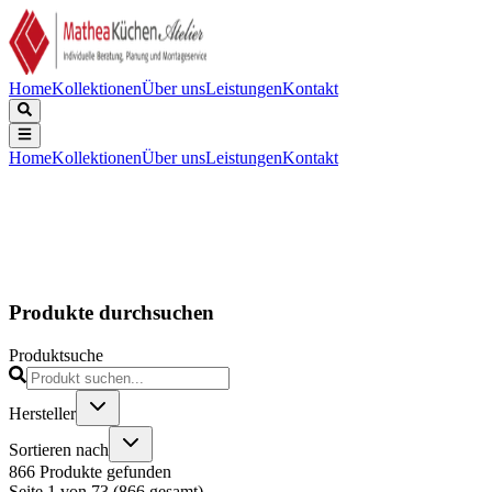
Home
Kollektionen
Über uns
Leistungen
Kontakt
Home
Kollektionen
Über uns
Leistungen
Kontakt
Produkte durchsuchen
Produktsuche
Hersteller
Sortieren nach
866
Produkte
gefunden
Seite
1
von
73
(
866
gesamt)