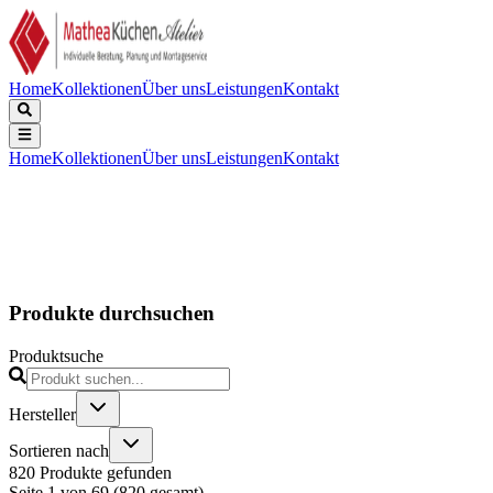
Home
Kollektionen
Über uns
Leistungen
Kontakt
Home
Kollektionen
Über uns
Leistungen
Kontakt
Produkte durchsuchen
Produktsuche
Hersteller
Sortieren nach
820
Produkte
gefunden
Seite
1
von
69
(
820
gesamt)