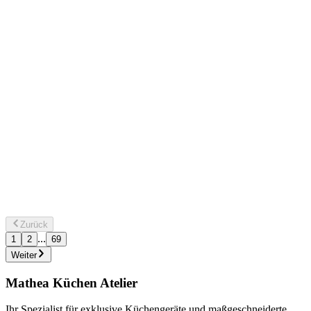
Reinigungsfunktion / Edelstahl mit Antifingerprint
ID:
944 068 452
Details ansehen
5000 SurroundCook® / Einbaubackofen / Aqua-
Reinigungsfunktion / Schwarz
ID:
949 496 368
Details ansehen
5000 SurroundCook® / Einbaubackofen / Aqua-
Reinigungsfunktion / Schwarz
ID:
949 496 403
Zurück
...
1
2
69
Details ansehen
Weiter
Mathea Küchen Atelier
Ihr Spezialist für exklusive Küchengeräte und maßgeschneiderte